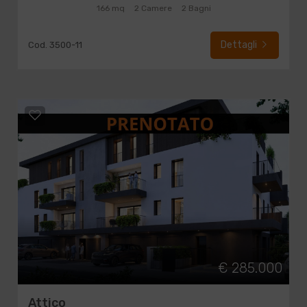
166 mq
2 Camere
2 Bagni
Dettagli
Cod. 3500-11
€ 285.000
Attico