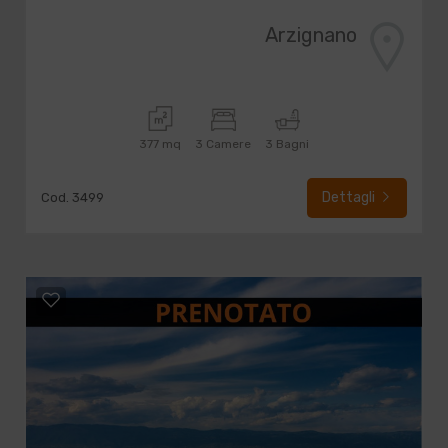
Arzignano
377 mq
3 Camere
3 Bagni
Dettagli
Cod. 3499