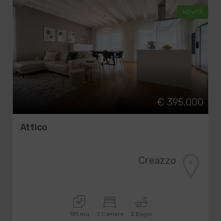
NOVITÀ
€ 395.000
Attico
Creazzo
181 mq
3 Camere
2 Bagni