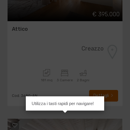
€ 395.000
Attico
Creazzo
181 mq
3 Camere
2 Bagni
Dettagli
Cod. 3680-AN
Utilizza i tasti rapidi per navigare!