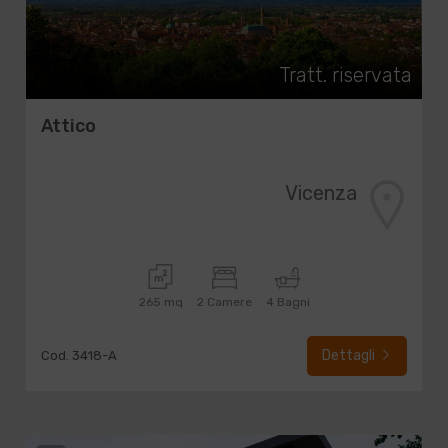
Tratt. riservata
Attico
Vicenza
265 mq
2 Camere
4 Bagni
Dettagli
Cod. 3418-A