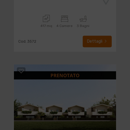
417 mq
4 Camere
3 Bagni
Dettagli
Cod. 3572