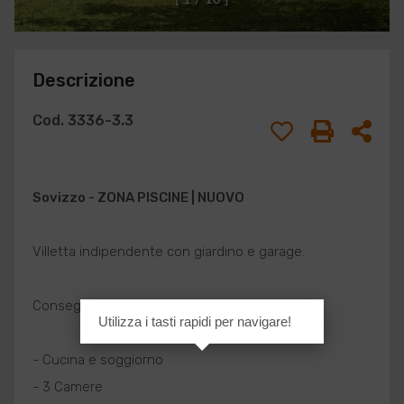
Descrizione
Cod. 3336-3.3
Sovizzo
- ZONA PISCINE | NUOVO
Villetta indipendente con giardino e garage.
Consegna prevista in primavera 2027.
Utilizza i tasti rapidi per navigare!
- Cucina e soggiorno
- 3 Camere