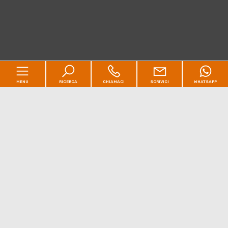
MENU
RICERCA
CHIAMACI
SCRIVICI
WHATSAPP
Home
Immobili
[+]
Perché scegliere Maison David