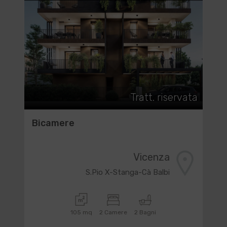
Tratt. riservata
Bicamere
Vicenza
S.Pio X-Stanga-Cà Balbi
105 mq
2 Camere
2 Bagni