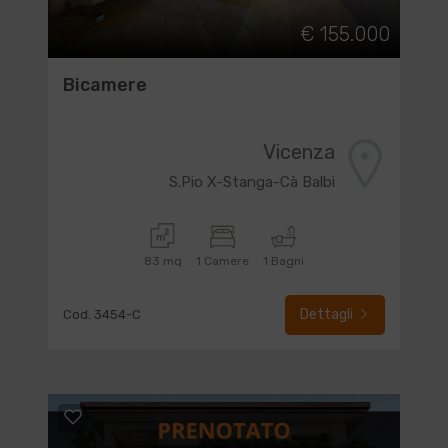
€ 155.000
Bicamere
Vicenza
S.Pio X-Stanga-Cà Balbi
83 mq
1 Camere
1 Bagni
Dettagli
Cod. 3454-C