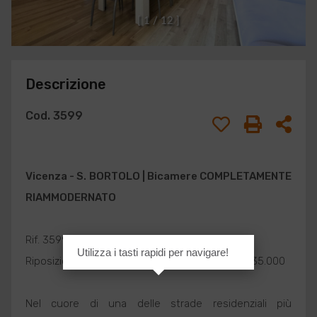
[
1
/
1
2
]
Descrizione
Cod. 3599
Vicenza
- S. BORTOLO |
Bicamere
COMPLETAMENTE
RIAMMODERNATO
Rif. 3599
Utilizza i tasti rapidi per navigare!
Riposizionamento di prezzo: da € 145.000 a €135.000
Nel cuore di una delle strade residenziali più