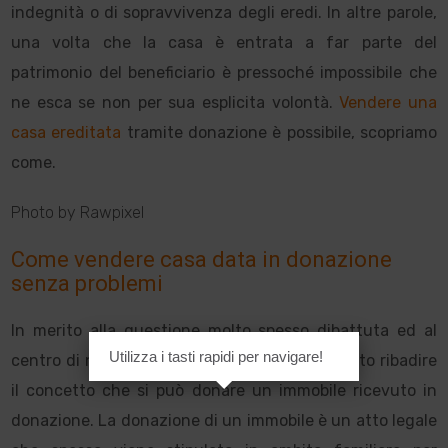
indegnità o di sopravvivenza degli eredi. In altre parole,
una volta che la casa è entrata a far parte del
patrimonio del beneficiario è pressoché impossibile che
ne esca se non per sua esplicita volontà.
Vendere una
casa ereditata
tramite donazione è possibile, scopriamo
come.
Photo by Rawpixel
Come vendere casa data in donazione
senza problemi
In merito alla questione molto spesso dibattuta ed al
Utilizza i tasti rapidi per navigare!
centro di numerose controversie legali, è giusto ribadire
il concetto che si può donare un immobile ricevuto in
donazione. La donazione di un immobile è un atto legale