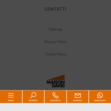
CONTATTI
Sitemap
Privacy Policy
Cookie Policy
Maison David Srl
MENU
RICERCA
CHIAMACI
SCRIVICI
WHATSAPP
Via Vicenza , 21 - Altavilla Vicentina (VI)
Contrà Muscheria 4 - Vicenza (VI) - P.IVA 03415180243