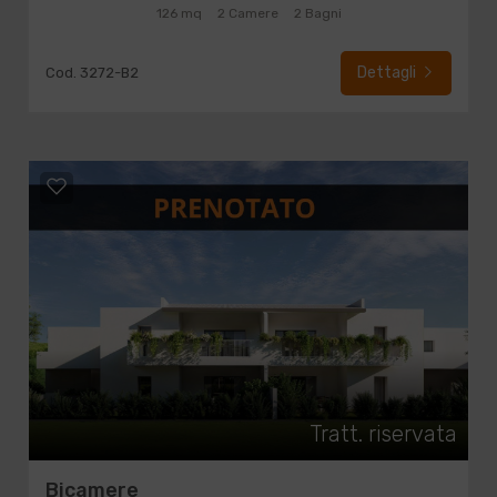
126 mq
2 Camere
2 Bagni
Dettagli
Cod. 3272-B2
Tratt. riservata
Bicamere