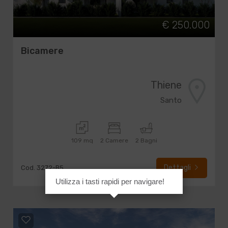
€ 250.000
Bicamere
Thiene
Santo
109 mq
2 Camere
2 Bagni
Dettagli
Cod. 3272-B5
Utilizza i tasti rapidi per navigare!