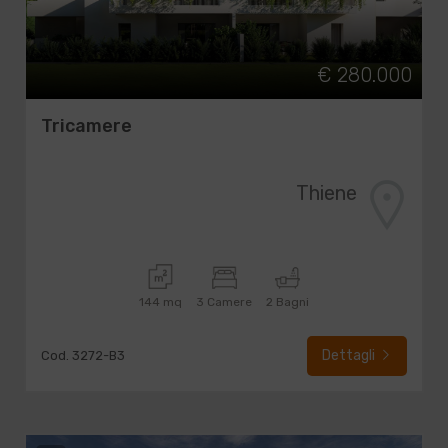
€ 280.000
Tricamere
Thiene
144 mq
3 Camere
2 Bagni
Dettagli
Cod. 3272-B3