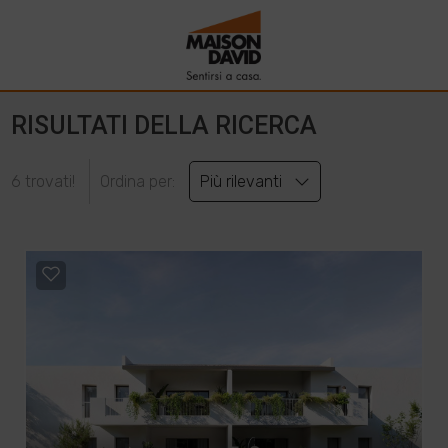
RISULTATI DELLA RICERCA
6 trovati!
Ordina per:
Più rilevanti