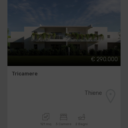
€ 290.000
Tricamere
Thiene
121 mq
3 Camere
2 Bagni