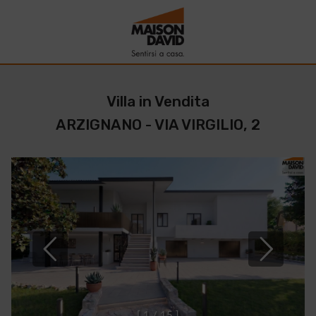
Villa in Vendita
ARZIGNANO - VIA VIRGILIO, 2
[
1
/
1
5
]