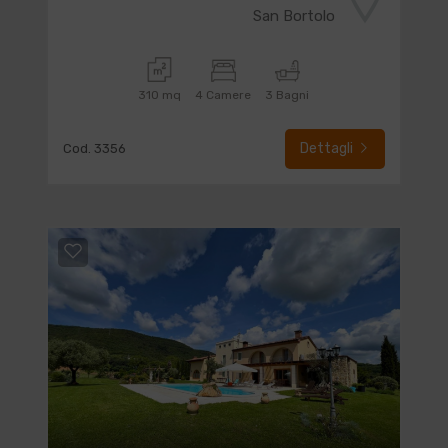
San Bortolo
310 mq
4 Camere
3 Bagni
Dettagli
Cod. 3356