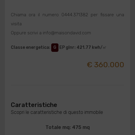
Chiama ora il numero 0444.371382 per fissare una
visita
Oppure scrivi a info@maisondavid.com
Classe energetica
:
G
EP glnr
: 421.77 kwh/㎡
€ 360.000
Caratteristiche
Scopri le caratteristiche di questo immobile
Totale mq: 475 mq