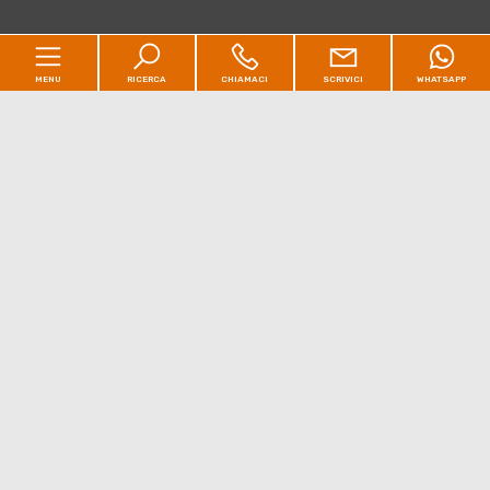
MENU
RICERCA
CHIAMACI
SCRIVICI
WHATSAPP
Home
Immobili
[+]
Perché scegliere Maison David
Il Blog
Contatti