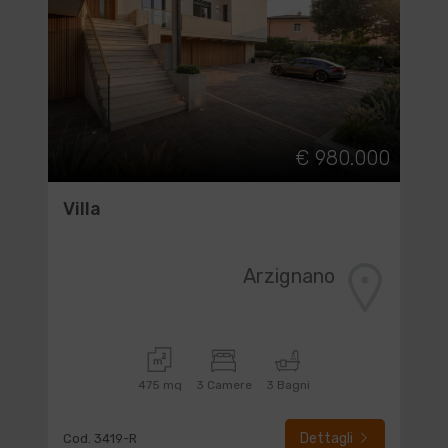
€ 980.000
Villa
Arzignano
475 mq
3 Camere
3 Bagni
Dettagli
Cod. 3419-R