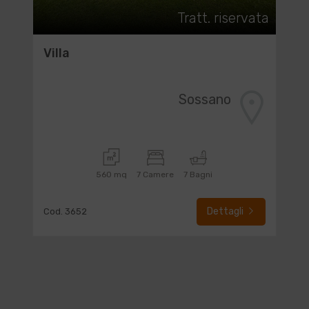
Tratt. riservata
Villa
Sossano
560 mq
7 Camere
7 Bagni
Dettagli
Cod. 3652