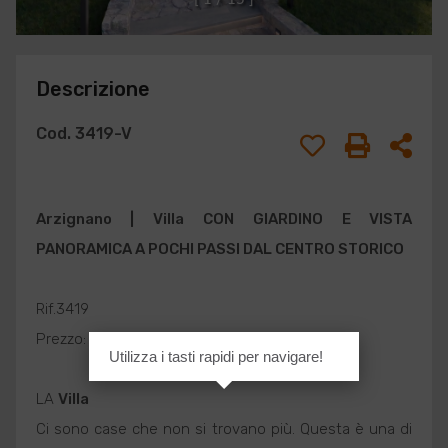
Descrizione
Cod. 3419-V
Arzignano
|
Villa
CON GIARDINO E VISTA
PANORAMICA A POCHI PASSI DAL CENTRO STORICO
Rif.3419
Prezzo: € 360.000
Utilizza i tasti rapidi per navigare!
LA
Villa
Ci sono case che non si trovano più. Questa è una di