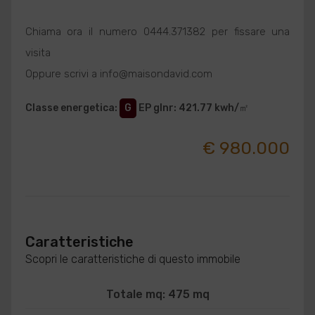
Chiama ora il numero 0444.371382 per fissare una
visita
Oppure scrivi a info@maisondavid.com
Classe energetica
:
G
EP glnr
: 421.77 kwh/㎡
€ 980.000
Caratteristiche
Scopri le caratteristiche di questo immobile
Totale mq: 475 mq