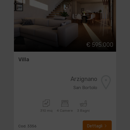
€ 595.000
Villa
Arzignano
San Bortolo
310 mq
4 Camere
3 Bagni
Dettagli
Cod. 3356