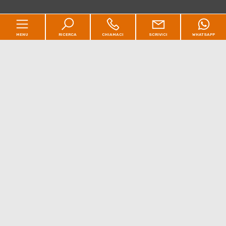
MENU
RICERCA
CHIAMACI
SCRIVICI
WHATSAPP
Home
Immobili
[+]
Perché scegliere Maison David
Il Blog
Contatti