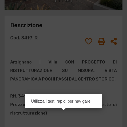
Descrizione
Cod. 3419-R
Arzignano
|
Villa
CON PROGETTO DI
RISTRUTTURAZIONE SU MISURA, VISTA
PANORAMICA A POCHI PASSI DAL CENTRO STORICO.
Rif. 3419 - R
Utilizza i tasti rapidi per navigare!
Prezzo: € 980.000 (comprensivo di progetto di
ristrutturazione)