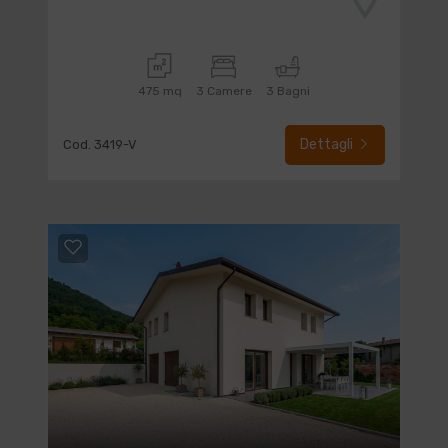
475 mq
3 Camere
3 Bagni
Dettagli
Cod. 3419-V