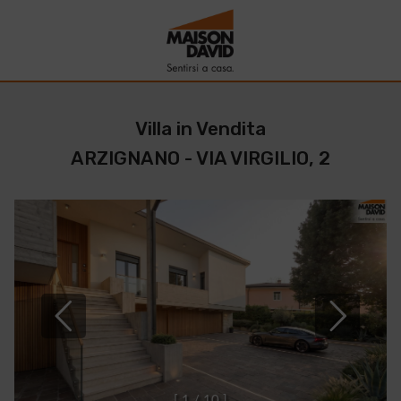
Villa in Vendita
ARZIGNANO - VIA VIRGILIO, 2
[
1
/
1
0
]