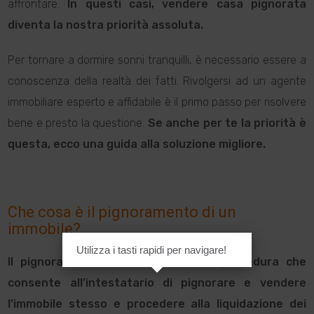
affrontare.
In questi casi, vendere casa pignorata
diventa la nostra priorità assoluta.
Per tornare a dormire sonni tranquilli, è necessario essere a
conoscenza della realtà dei fatti. Rivolgersi ad un agente
immobiliare esperto e affidabile è il primo passo per risolvere
bene e presto la questione.
Se anche per te la priorità è
questa, ecco una guida alla soluzione migliore.
Che cosa è il pignoramento di un
immobile?
Utilizza i tasti rapidi per navigare!
Il pignoramento immobiliare è una procedura che
consente all’intestatario di pignorare e vendere
l’immobile stesso e procedere alla liquidazione dei